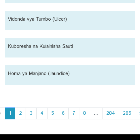
Vidonda vya Tumbo (Ulcer)
Kuboresha na Kulainisha Sauti
Homa ya Manjano (Jaundice)
«
1
2
3
4
5
6
7
8
...
284
285